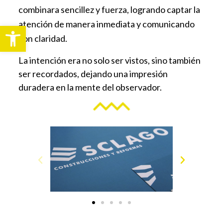
combinara sencillez y fuerza, logrando captar la
atención de manera inmediata y comunicando
Abrir barra de herramientas
con claridad.
La intención era no solo ser vistos, sino también
ser recordados, dejando una impresión
duradera en la mente del observador.