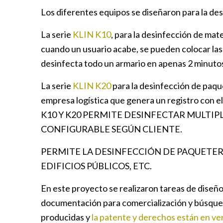
Los diferentes equipos se diseñaron para la des
La serie
KLIN K10
, para la desinfección de mate
cuando un usuario acabe, se pueden colocar las 
desinfecta todo un armario en apenas 2 minuto
La serie
KLIN K20
para la desinfección de paqu
empresa logística que genera un registro con el
K10 Y K20 PERMITE DESINFECTAR MULTIPL
CONFIGURABLE SEGÚN CLIENTE.
PERMITE LA DESINFECCIÓN DE PAQUETERÍ
EDIFICIOS PÚBLICOS, ETC.
En este proyecto se realizaron tareas de diseño
documentación para comercialización y búsqued
producidas y
la patente y derechos están en ve