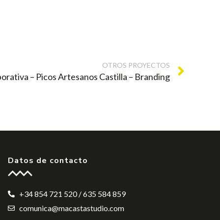
OTROS PROYECTOS
orativa – Picos Artesanos Castilla – Branding
Datos de contacto
+34 854 721 520 / 635 584 859
comunica@macastastudio.com