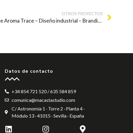
OTROS PROYECTOS
Aromahex Scent Device – The Aroma Trace – Diseño industrial – Branding
Datos de contacto
+34 854 721 520 / 635 584 859
comunica@macastastudio.com
C/ Astronomía 1 · Torre 2 · Planta 4 ·
Módulo 13 · 41015 · Sevilla · España