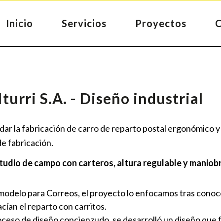
Inicio
Servicios
Proyectos
turri S.A. - Diseño industrial
idar la fabricación de carro de reparto postal ergonómico y 
de fabricación.
udio de campo con carteros, altura regulable y maniobra
modelo para Correos, el proyecto lo enfocamos tras conoc
cían el reparto con carritos.
ceso de diseño concienzudo, se desarrolló un diseño que f